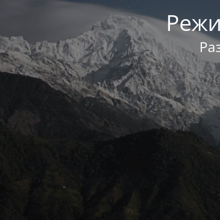
Режи
Ра