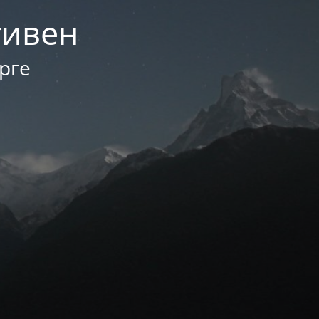
тивен
рге